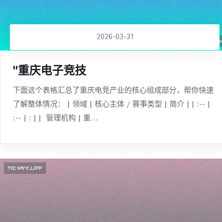
2026-03-31
"重庆电子竞技
下面这个表格汇总了重庆电竞产业的核心组成部分，帮你快速
了解整体情况： | 领域 | 核心主体 / 赛事类型 | 简介 | | :-- |
:-- | : | | ️ 管理机构 | 重...