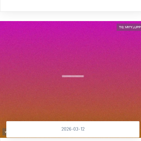
2026-03-12