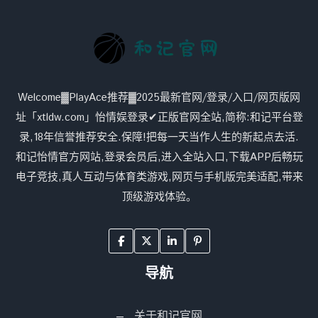
Welcome▓PlayAce推荐▓2025最新官网/登录/入口/网页版网
址「xtldw.com」怡情娱登录✔正版官网全站,简称:和记平台登
录,18年信誉推荐安全.保障!把每一天当作人生的新起点去活.
和记怡情官方网站,登录会员后,进入全站入口,下载APP后畅玩
电子竞技,真人互动与体育类游戏,网页与手机版完美适配,带来
顶级游戏体验。
导航
关于和记官网