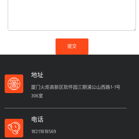
提交
地址
厦门火炬高新区软件园三期浦公山西路1-1号
306室
电话
18211818569