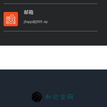
邮箱
j9app@j909.vip