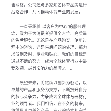
售网络。公司还与多家知名体育品牌进行
战略合作，共同推动体育产业的发展。
一直秉承着“以客户为中心”的服务理
念，致力于为消费者提供全方位、高质量
的售后服务。无论是在产品购买、使用过
程中的咨询，还是售后问题的处理，都力
求做到及时、专业和贴心。我们的目标是
通过不断的努力，成为全球体育行业中最
受欢迎、最具影响力的品牌之一。
展望未来，将继续以创新为驱动，以
卓越的产品和服务为支撑，不断提升自身
的核心竞争力，力争成为全球体育器材行
业的领导者。我们相信，在不久的将来，
将凭借其卓越的产品、专业的技术和完善