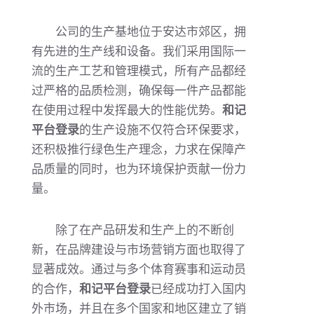
公司的生产基地位于安达市郊区，拥
有先进的生产线和设备。我们采用国际一
流的生产工艺和管理模式，所有产品都经
过严格的品质检测，确保每一件产品都能
在使用过程中发挥最大的性能优势。
和记
平台登录
的生产设施不仅符合环保要求，
还积极推行绿色生产理念，力求在保障产
品质量的同时，也为环境保护贡献一份力
量。
除了在产品研发和生产上的不断创
新，在品牌建设与市场营销方面也取得了
显著成效。通过与多个体育赛事和运动员
的合作，
和记平台登录
已经成功打入国内
外市场，并且在多个国家和地区建立了销