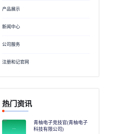
产品展示
新闻中心
公司服务
注册和记官网
热门资讯
青柚电子竞技官(青柚电子
科技有限公司)