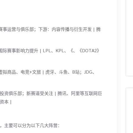
赛事运营与俱乐部；下游：内容传播与衍生开发 | 腾
赛事影响力提升 | LPL、KPL、《、《DOTA2》
拟商品、电竞+文旅 | 虎牙、斗鱼、B站；JDG、
系"投资俱乐部；新赛道受关注 | 腾讯、阿里等互联网巨
本 |
，主要可以分为以下几大阵营：