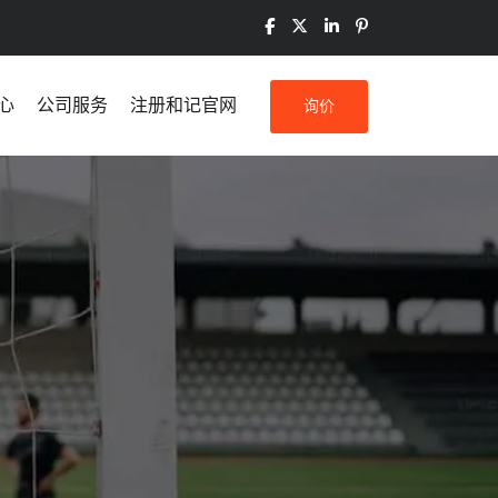
心
公司服务
注册和记官网
询价