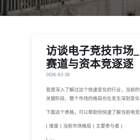
访谈电子竞技市场
赛道与资本竞逐逐
2026-03-30
我曾深入了解过这个快速变化的行业，当前的
关键阶段，整个市场的格局也在发生深刻变化
下面这个表格，可以帮助你快速了解当前电竞
| 维度 | 当前市场格局 | 主要参与者 |
| :--