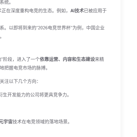
系统。
术正在深度重构电竞的生态。例如，
AI技术
已被应用于
。以即将到来的“2026电竞世界杯”为例，中国企业
。
地”阶段，进入了一个
依靠运营、内容和生态建设
来精
地把握电竞市场的脉搏。
关注以下几个方向：
大衍生开发能力的公司将更具竞争力。
至元宇宙
技术在电竞领域的落地场景。