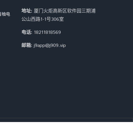
地址:
厦门火炬高新区软件园三期浦
青柚电
公山西路1-1号306室
电话:
18211818569
邮箱:
j9app@j909.vip