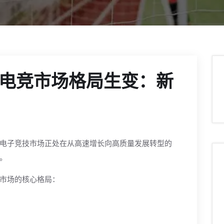
_电竞市场格局生变：新
电子竞技市场正处在从高速增长向高质量发展转型的
。
市场的核心格局：