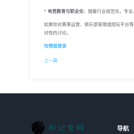
*
电竞教育与职业化
：随着行业规范化，专业
如果你对赛事运营、俱乐部管理或陪玩平台等
对性的讨论。
怡情娱登录
上一篇
导航