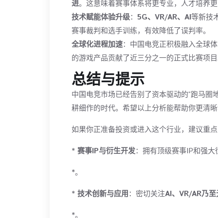
进
。这意味着赛事体系将更专业，人才培养更
技术赋能体验升级
：
5G、VR/AR、AI
等新技
赛事裁判和选手训练，有效降低了误判率。
全球化进程加速
：中国电竞正积极融入全球体系
的游戏产品贡献了近三分之一的正式比赛项目
总结与提示
中国电竞市场已经告别了资本驱动的“跑马圈
耕细作的时代。希望以上分析能帮助你更清晰
如果你正准备投资或进入这个行业，建议重点
*
赛事IP与衍生开发
：拥有顶级赛事IP和强
*。
*
技术创新与应用
：密切关注
AI、VR/AR乃
*。