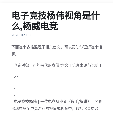
电子竞技杨伟视角是什
么,杨威电竞
2026-02-03
下面这个表格整理了相关信息，可以帮助你理解这个话
题。
| 查询对象 | 可能指代的身份/含义 | 信息来源与说明 |
| :--
| :--
| : |
|
电子竞技杨伟
|
一位电竞从业者（选手/解说）
| 名称
出现在多个电竞游戏的报道或视频中，包括《英雄联