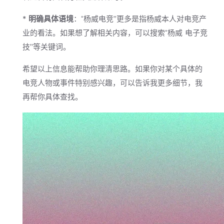
*
明确具体语境
：“杨威电竞”更多是指杨威本人对电竞产
业的看法。如果想了解相关内容，可以搜索“杨威 电子竞
技”等关键词。
希望以上信息能帮助你理清思路。如果你对某个具体的
电竞人物或事件特别感兴趣，可以告诉我更多细节，我
再帮你具体查找。